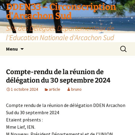
Aller
DDEN33 – Circonscription
au
d'Arcachon Sud
contenu
Site des Délégués Départementaux de
l'Education Nationale d'Arcachon Sud
Recherc
Menu
Compte-rendu de la réunion de
délégation du 30 septembre 2024
1 octobre 2024
article
bruno
Compte rendu de la réunion de délégation DDEN Arcachon
Sud du 30 septembre 2024
Etaient présents :
Mme Lief, IEN.
M Nouveau, Président Départemental et de l’UNION