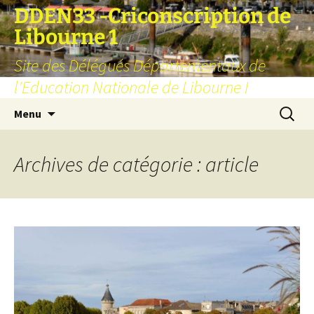
Aller
DDEN33 -Criconscription de
au
Libourne 1
contenu
Site des Délégués Départementaux de
l'Education Nationale de Libourne I
Recherc
Menu
Archives de catégorie : article