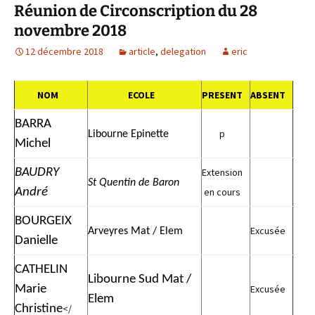
Réunion de Circonscription du 28
novembre 2018
12 décembre 2018
article
,
delegation
eric
NOM
ECOLE
PRESENT
ABSENT
BARRA
p
Libourne Epinette
Michel
BAUDRY
Extension
St Quentin de Baron
André
en cours
BOURGEIX
Excusée
Arveyres Mat / Elem
Danielle
CATHELIN
Libourne Sud Mat /
Marie
Excusée
Elem
Christine
</