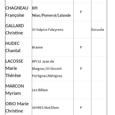
CHAGNEAU
RPI
P
Françoise
Néac/Pomerol/Lalande
GALLARD
St Sulpice Faleyrens
Excusée
Christine
HUDEC
Branne
P
Chantal
LACOSSE
RPI St Jean de
Marie
Blaignac/St Vincent
P
Thérèse
Pertignas/Mérignas
MARCON
Les Billaux
Myriam
ORIO Marie
VAYRES Mat/Elem
P
Christine