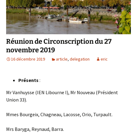
Réunion de Circonscription du 27
novembre 2019
16 décembre 2019
article
,
delegation
eric
Présents
:
Mr Vanhuysse (IEN Libourne I), Mr Nouveau (Président
Union 33).
Mmes Bourgeix, Chagneau, Lacosse, Orio, Turpault.
Mrs Baryga, Reynaud, Barra.